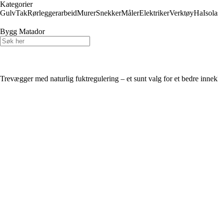
Kategorier
Gulv
Tak
Rørleggerarbeid
Murer
Snekker
Måler
Elektriker
Verktøy
Ha
Isol
Bygg Matador
Trevægger med naturlig fuktregulering – et sunt valg for et bedre inne