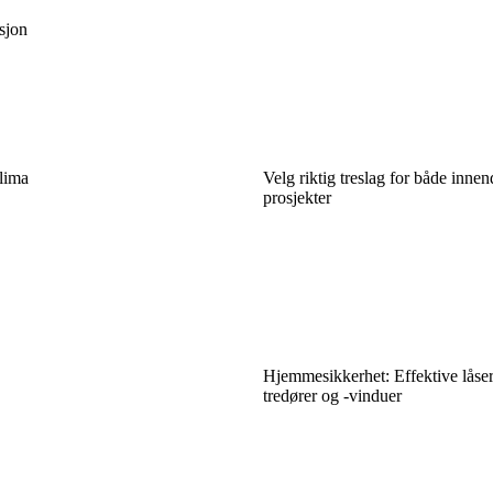
asjon
klima
Velg riktig treslag for både inne
prosjekter
Hjemmesikkerhet: Effektive låser
tredører og -vinduer