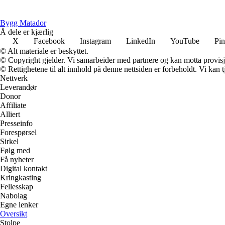
Bygg Matador
Å dele er kjærlig
X
Facebook
Instagram
LinkedIn
YouTube
Pin
© Alt materiale er beskyttet.
© Copyright gjelder. Vi samarbeider med partnere og kan motta provisj
© Rettighetene til alt innhold på denne nettsiden er forbeholdt. Vi ka
Nettverk
Leverandør
Donor
Affiliate
Alliert
Presseinfo
Forespørsel
Sirkel
Følg med
Få nyheter
Digital kontakt
Kringkasting
Fellesskap
Nabolag
Egne lenker
Oversikt
Stolpe