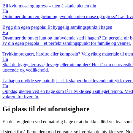
Bli kvitt mose og ugress – uten å skade plenen din
Ha
Drømmer du om en grønn og jevn plen uten mose og ugress? Lær hvorda
Bygg din egen pergola: Et hyggelig samlingspunkt i hagen
Ha
Drømmer du om et lunt og innbydende sted i hagen? En pergola gir både 
av din egen pergola – et perfekt samlingspunkt for familie og venner.
Trykkimpregnert, hardtre eller kompositt? Velg riktig materiale til ute
Ha
Skal du bygge terrasse, levegg eller utemøbler? Her får du en oversikt
utseende og vedlikehold.
La hagen utvikle seg naturlig – slik skaper du et levende uttrykk over 
Ha
Oppdag gleden ved en hage som får utvikle seg i sitt eget tempo. Med
vakrere for hvert år.
Gi plass til det uforutsigbare
En del av gleden ved en naturlig hage er at du ikke alltid vet hva som
I stedet for å fjerne dem med en gang, se hvordan de utvikler seg. No