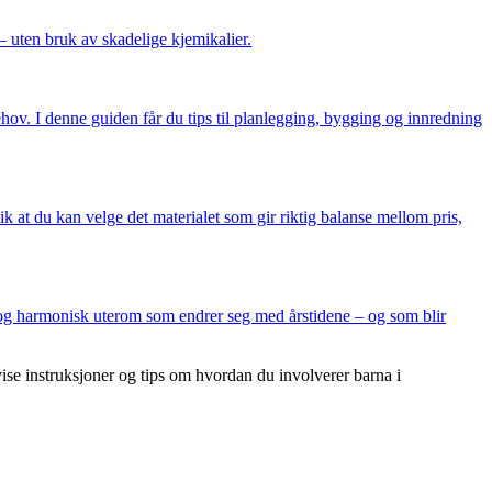
 uten bruk av skadelige kjemikalier.
ehov. I denne guiden får du tips til planlegging, bygging og innredning
k at du kan velge det materialet som gir riktig balanse mellom pris,
g og harmonisk uterom som endrer seg med årstidene – og som blir
ise instruksjoner og tips om hvordan du involverer barna i