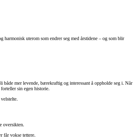
g og harmonisk uterom som endrer seg med årstidene – og som blir
bli både mer levende, bærekraftig og interessant å oppholde seg i. Når
forteller sin egen historie.
velstelte.
e oversikten.
r får vokse tettere.