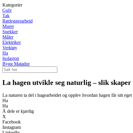
Kategorier
Gulv
Tak
Rørleggerarbeid
Murer
Snekker
Måler
Elektriker
Verktøy
Ha
Isolasjon
Bygg Matador
La hagen utvikle seg naturlig – slik skaper
La naturen ta del i hagearbeidet og opplev hvordan hagen får sitt eget 
Ha
Ha
Å dele er kjærlig
X
Facebook
Instagram
LinkedIn