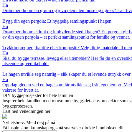
Ha
Drømmer du om en grønn og jevn plen uten mose og ugress? Lær hvorda
Bygg din egen pergola: Et hyggelig samlingspunkt i hagen
Ha
Drømmer du om et lunt og innbydende sted i hagen? En pergola gir både 
av din egen pergola – et perfekt samlingspunkt for familie og venner.
Trykkimpregnert, hardtre eller kompositt? Velg riktig materiale til ute
Ha
Skal du bygge terrasse, levegg eller utemøbler? Her får du en oversikt
utseende og vedlikehold.
La hagen utvikle seg naturlig – slik skaper du et levende uttrykk over 
Ha
Oppdag gleden ved en hage som får utvikle seg i sitt eget tempo. Med
vakrere for hvert år.
DIY byggeprosjekter for hele familien
Inspirer hele familien med morsomme bygg-det-selv-prosjekter som spe
byggeprosessen.
Last ned veiledningen her
Nyhetsbrev: Meld deg på nå
Få inspirasjon, kunnskap og små snarveier direkte i innboksen din.