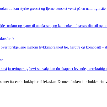
n du kan styrke gresset og fjerne uønsket vekst på en naturlig måte –
struktur og sjarm til uteplassen, og kan enkelt tilpasses din stil og b
ndørs bruk
 over forskjellene mellom trykkimpregnert tre, hardtre og kompositt – sli
tid
 små justeringer og bevisste valg kan du skape et levende, bærekrafti
nner fra enkle bokhyller til lekeskur. Denne e-boken inneholder trinnv