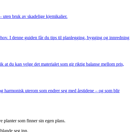
 uten bruk av skadelige kjemikalier.
ehov. I denne guiden får du tips til planlegging, bygging og innredning
k at du kan velge det materialet som gir riktig balanse mellom pris,
g og harmonisk uterom som endrer seg med årstidene – og som blir
e planter som finner sin egen plass.
 blande seg inn.