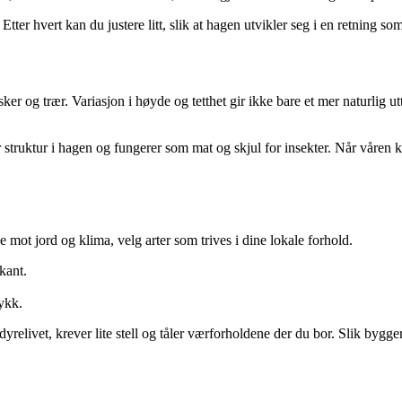
ter hvert kan du justere litt, slik at hagen utvikler seg i en retning so
er og trær. Variasjon i høyde og tetthet gir ikke bare et mer naturlig 
 struktur i hagen og fungerer som mat og skjul for insekter. Når våren 
 mot jord og klima, velg arter som trives i dine lokale forhold.
kant.
rykk.
 dyrelivet, krever lite stell og tåler værforholdene der du bor. Slik bygg