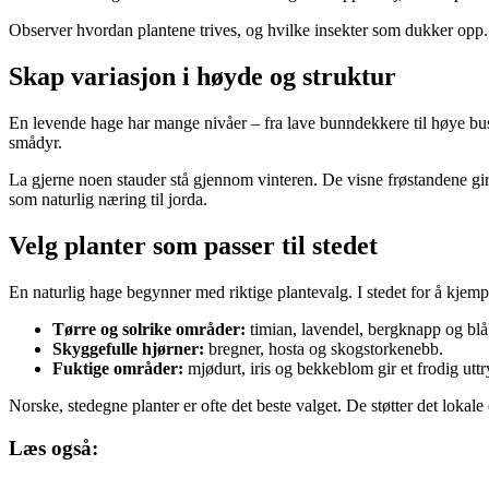
Observer hvordan plantene trives, og hvilke insekter som dukker opp. Et
Skap variasjon i høyde og struktur
En levende hage har mange nivåer – fra lave bunndekkere til høye busk
smådyr.
La gjerne noen stauder stå gjennom vinteren. De visne frøstandene gir
som naturlig næring til jorda.
Velg planter som passer til stedet
En naturlig hage begynner med riktige plantevalg. I stedet for å kjempe
Tørre og solrike områder:
timian, lavendel, bergknapp og blå
Skyggefulle hjørner:
bregner, hosta og skogstorkenebb.
Fuktige områder:
mjødurt, iris og bekkeblom gir et frodig utt
Norske, stedegne planter er ofte det beste valget. De støtter det lokale
Læs også: