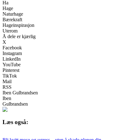
Ha
Hage
Naturhage
Bærekraft
Hageinspirasjon
Uterom
Å dele er kjærlig
X
Facebook
Instagram
LinkedIn
YouTube
Pinterest
TikTok
Mail
RSS
Iben Gulbrandsen
Iben
Gulbrandsen
Læs også:
Bli kvitt mose og ugress – uten å skade plenen din