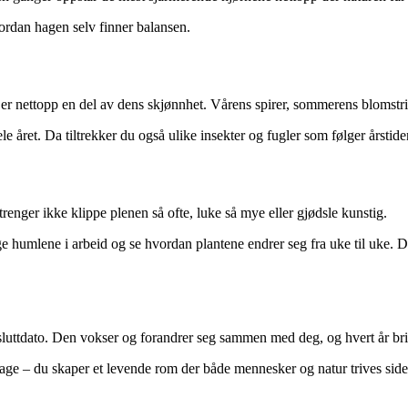
vordan hagen selv finner balansen.
t er nettopp en del av dens skjønnhet. Vårens spirer, sommerens blomstrin
hele året. Da tiltrekker du også ulike insekter og fugler som følger årstid
trenger ikke klippe plenen så ofte, luke så mye eller gjødsle kunstig.
ge humlene i arbeid og se hvordan plantene endrer seg fra uke til uke. Det
n sluttdato. Den vokser og forandrer seg sammen med deg, og hvert år br
hage – du skaper et levende rom der både mennesker og natur trives side