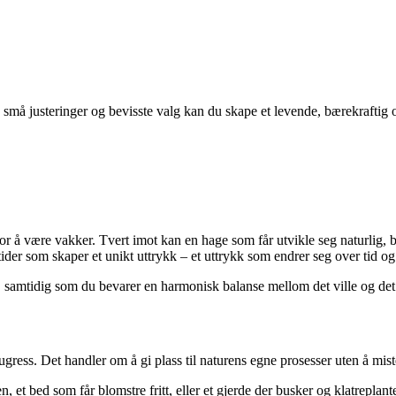
 små justeringer og bevisste valg kan du skape et levende, bærekrafti
or å være vakker. Tvert imot kan en hage som får utvikle seg naturlig, 
stider som skaper et unikt uttrykk – et uttrykk som endrer seg over tid og 
g, samtidig som du bevarer en harmonisk balanse mellom det ville og det 
 ugress. Det handler om å gi plass til naturens egne prosesser uten å mist
, et bed som får blomstre fritt, eller et gjerde der busker og klatreplante