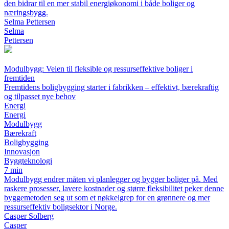
den bidrar til en mer stabil energiøkonomi i både boliger og
næringsbygg.
Selma Pettersen
Selma
Pettersen
Modulbygg: Veien til fleksible og ressurseffektive boliger i
fremtiden
Fremtidens boligbygging starter i fabrikken – effektivt, bærekraftig
og tilpasset nye behov
Energi
Energi
Modulbygg
Bærekraft
Boligbygging
Innovasjon
Byggteknologi
7 min
Modulbygg endrer måten vi planlegger og bygger boliger på. Med
raskere prosesser, lavere kostnader og større fleksibilitet peker denne
byggemetoden seg ut som et nøkkelgrep for en grønnere og mer
ressurseffektiv boligsektor i Norge.
Casper Solberg
Casper