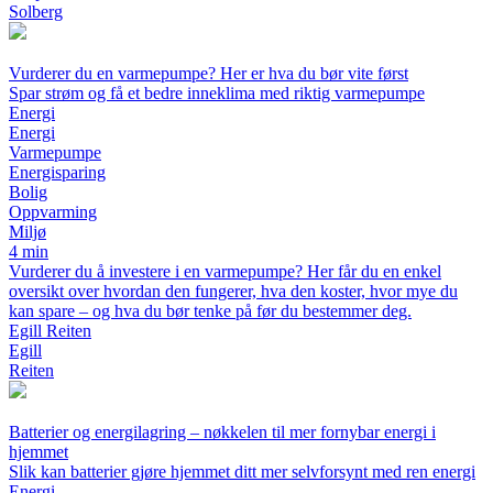
Solberg
Vurderer du en varmepumpe? Her er hva du bør vite først
Spar strøm og få et bedre inneklima med riktig varmepumpe
Energi
Energi
Varmepumpe
Energisparing
Bolig
Oppvarming
Miljø
4 min
Vurderer du å investere i en varmepumpe? Her får du en enkel
oversikt over hvordan den fungerer, hva den koster, hvor mye du
kan spare – og hva du bør tenke på før du bestemmer deg.
Egill Reiten
Egill
Reiten
Batterier og energilagring – nøkkelen til mer fornybar energi i
hjemmet
Slik kan batterier gjøre hjemmet ditt mer selvforsynt med ren energi
Energi