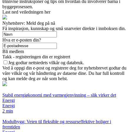
trinnvise instruksjoner og tips om hvordan du involverer barna i
byggeprosessen.
Last ned veiledningen her
Nyhetsbrev: Meld deg på nå
Få inspirasjon, kunnskap og små snarveier direkte i innboksen din.
Hva er e-posten din?
Bli medlem
Takk - registreringen din er registrert
Jeg godtar nettstedets vilkår og databruk.
Ved å oppgi din e-post og registrere deg for nyhetsbrevet godtar du
våre vilkår og vår håndtering av dataene dine. Du har full kontroll
og kan melde deg av når som helst.
Stabil energiøkonomi med varmegjenvinning – slik virker det
Energi
Energi
2 min
Modulbygg: Veien til fleksible og ressurseffektive boliger i
fremtiden