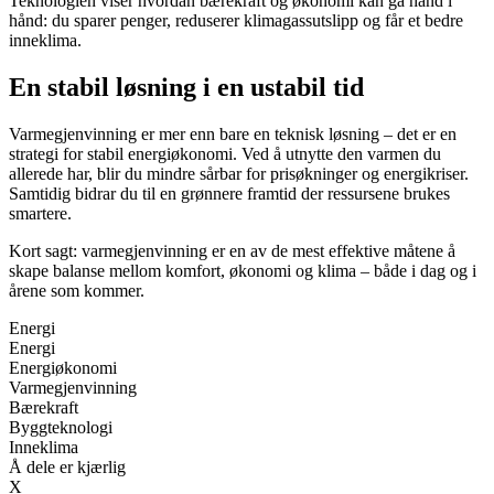
Teknologien viser hvordan bærekraft og økonomi kan gå hånd i
hånd: du sparer penger, reduserer klimagassutslipp og får et bedre
inneklima.
En stabil løsning i en ustabil tid
Varmegjenvinning er mer enn bare en teknisk løsning – det er en
strategi for stabil energiøkonomi. Ved å utnytte den varmen du
allerede har, blir du mindre sårbar for prisøkninger og energikriser.
Samtidig bidrar du til en grønnere framtid der ressursene brukes
smartere.
Kort sagt: varmegjenvinning er en av de mest effektive måtene å
skape balanse mellom komfort, økonomi og klima – både i dag og i
årene som kommer.
Energi
Energi
Energiøkonomi
Varmegjenvinning
Bærekraft
Byggteknologi
Inneklima
Å dele er kjærlig
X