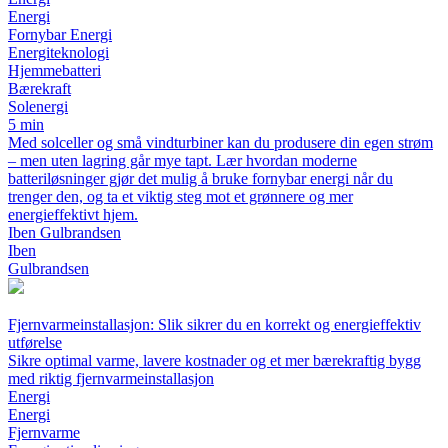
Energi
Fornybar Energi
Energiteknologi
Hjemmebatteri
Bærekraft
Solenergi
5 min
Med solceller og små vindturbiner kan du produsere din egen strøm
– men uten lagring går mye tapt. Lær hvordan moderne
batteriløsninger gjør det mulig å bruke fornybar energi når du
trenger den, og ta et viktig steg mot et grønnere og mer
energieffektivt hjem.
Iben Gulbrandsen
Iben
Gulbrandsen
Fjernvarmeinstallasjon: Slik sikrer du en korrekt og energieffektiv
utførelse
Sikre optimal varme, lavere kostnader og et mer bærekraftig bygg
med riktig fjernvarmeinstallasjon
Energi
Energi
Fjernvarme