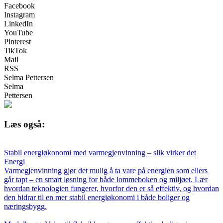
Facebook
Instagram
LinkedIn
YouTube
Pinterest
TikTok
Mail
RSS
Selma Pettersen
Selma
Pettersen
Læs også:
Stabil energiøkonomi med varmegjenvinning – slik virker det
Energi
Varmegjenvinning gjør det mulig å ta vare på energien som ellers
går tapt – en smart løsning for både lommeboken og miljøet. Lær
hvordan teknologien fungerer, hvorfor den er så effektiv, og hvordan
den bidrar til en mer stabil energiøkonomi i både boliger og
næringsbygg.