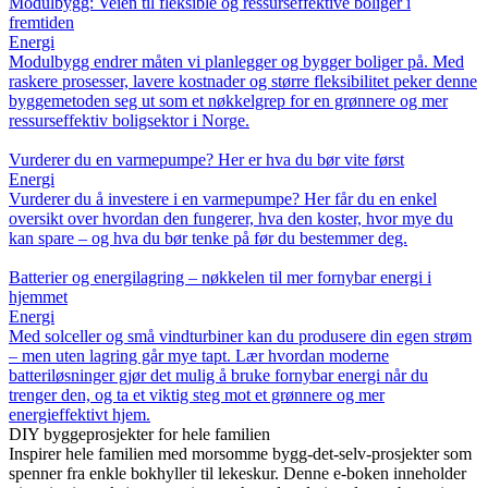
Modulbygg: Veien til fleksible og ressurseffektive boliger i
fremtiden
Energi
Modulbygg endrer måten vi planlegger og bygger boliger på. Med
raskere prosesser, lavere kostnader og større fleksibilitet peker denne
byggemetoden seg ut som et nøkkelgrep for en grønnere og mer
ressurseffektiv boligsektor i Norge.
Vurderer du en varmepumpe? Her er hva du bør vite først
Energi
Vurderer du å investere i en varmepumpe? Her får du en enkel
oversikt over hvordan den fungerer, hva den koster, hvor mye du
kan spare – og hva du bør tenke på før du bestemmer deg.
Batterier og energilagring – nøkkelen til mer fornybar energi i
hjemmet
Energi
Med solceller og små vindturbiner kan du produsere din egen strøm
– men uten lagring går mye tapt. Lær hvordan moderne
batteriløsninger gjør det mulig å bruke fornybar energi når du
trenger den, og ta et viktig steg mot et grønnere og mer
energieffektivt hjem.
DIY byggeprosjekter for hele familien
Inspirer hele familien med morsomme bygg-det-selv-prosjekter som
spenner fra enkle bokhyller til lekeskur. Denne e-boken inneholder