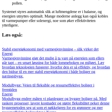
pollen.
Systemet styres automatisk slik at luftmengdene er i balanse, og
energien utnyttes optimalt. Mange moderne anlegg kan også kobles
til varmepumper eller solenergi, noe som øker effektiviteten
ytterligere.
Læs også:
Stabil energiøkonomi med varmegjenvinning – slik virker det
Energi
Varmegjenvinning gjør det mulig å ta vare på energien som ellers
går tapt – en smart løsning for både lommeboken og miljøet. Lær
hvordan teknologien fungerer, hvorfor den er så effektiv, og hvordan
den bidrar til en mer stabil energiøkonomi i både boliger og
næringsbygg.
Modulbygg: Veien til fleksible og ressurseffektive boliger i
fremtiden
Energi
Modulbygg endrer måten vi planlegger og bygger boliger på. Med
raskere prosesser, lavere kostnader og større fleksibilitet peker denne
byggemetoden seg ut som et nøkkelgrep for en grønnere og mer