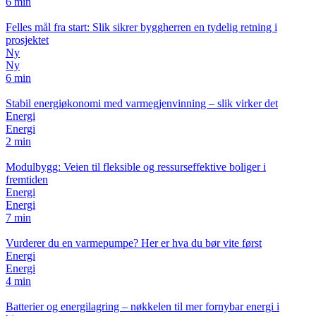
6 min
Felles mål fra start: Slik sikrer byggherren en tydelig retning i
prosjektet
Ny
Ny
6 min
Stabil energiøkonomi med varmegjenvinning – slik virker det
Energi
Energi
2 min
Modulbygg: Veien til fleksible og ressurseffektive boliger i
fremtiden
Energi
Energi
7 min
Vurderer du en varmepumpe? Her er hva du bør vite først
Energi
Energi
4 min
Batterier og energilagring – nøkkelen til mer fornybar energi i