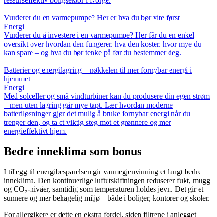
ressurseffektiv boligsektor i Norge.
Vurderer du en varmepumpe? Her er hva du bør vite først
Energi
Vurderer du å investere i en varmepumpe? Her får du en enkel
oversikt over hvordan den fungerer, hva den koster, hvor mye du
kan spare – og hva du bør tenke på før du bestemmer deg.
Batterier og energilagring – nøkkelen til mer fornybar energi i
hjemmet
Energi
Med solceller og små vindturbiner kan du produsere din egen strøm
– men uten lagring går mye tapt. Lær hvordan moderne
batteriløsninger gjør det mulig å bruke fornybar energi når du
trenger den, og ta et viktig steg mot et grønnere og mer
energieffektivt hjem.
Bedre inneklima som bonus
I tillegg til energibesparelsen gir varmegjenvinning et langt bedre
inneklima. Den kontinuerlige luftutskiftningen reduserer fukt, mugg
og CO₂-nivåer, samtidig som temperaturen holdes jevn. Det gir et
sunnere og mer behagelig miljø – både i boliger, kontorer og skoler.
For allergikere er dette en ekstra fordel, siden filtrene i anlegget