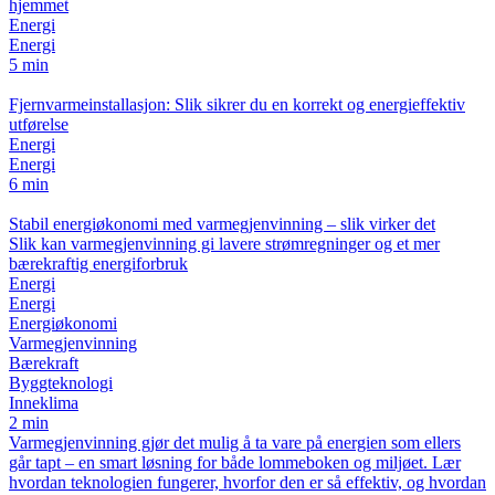
hjemmet
Energi
Energi
5 min
Fjernvarmeinstallasjon: Slik sikrer du en korrekt og energieffektiv
utførelse
Energi
Energi
6 min
Stabil energiøkonomi med varmegjenvinning – slik virker det
Slik kan varmegjenvinning gi lavere strømregninger og et mer
bærekraftig energiforbruk
Energi
Energi
Energiøkonomi
Varmegjenvinning
Bærekraft
Byggteknologi
Inneklima
2 min
Varmegjenvinning gjør det mulig å ta vare på energien som ellers
går tapt – en smart løsning for både lommeboken og miljøet. Lær
hvordan teknologien fungerer, hvorfor den er så effektiv, og hvordan