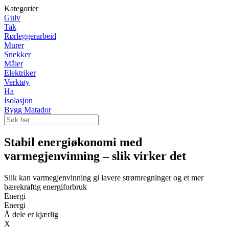
Kategorier
Gulv
Tak
Rørleggerarbeid
Murer
Snekker
Måler
Elektriker
Verktøy
Ha
Isolasjon
Bygg Matador
Stabil energiøkonomi med
varmegjenvinning – slik virker det
Slik kan varmegjenvinning gi lavere strømregninger og et mer
bærekraftig energiforbruk
Energi
Energi
Å dele er kjærlig
X