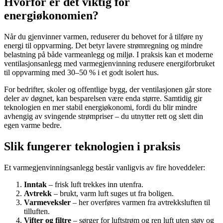
Hvorfor er det viktig for
energiøkonomien?
Når du gjenvinner varmen, reduserer du behovet for å tilføre ny
energi til oppvarming. Det betyr lavere strømregning og mindre
belastning på både varmeanlegg og miljø. I praksis kan et moderne
ventilasjonsanlegg med varmegjenvinning redusere energiforbruket
til oppvarming med 30–50 % i et godt isolert hus.
For bedrifter, skoler og offentlige bygg, der ventilasjonen går store
deler av døgnet, kan besparelsen være enda større. Samtidig gir
teknologien en mer stabil energiøkonomi, fordi du blir mindre
avhengig av svingende strømpriser – du utnytter rett og slett din
egen varme bedre.
Slik fungerer teknologien i praksis
Et varmegjenvinningsanlegg består vanligvis av fire hoveddeler:
Inntak
– frisk luft trekkes inn utenfra.
Avtrekk
– brukt, varm luft suges ut fra boligen.
Varmeveksler
– her overføres varmen fra avtrekksluften til
tilluften.
Vifter og filtre
– sørger for luftstrøm og ren luft uten støv og