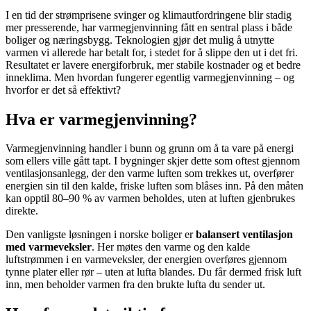
I en tid der strømprisene svinger og klimautfordringene blir stadig
mer presserende, har varmegjenvinning fått en sentral plass i både
boliger og næringsbygg. Teknologien gjør det mulig å utnytte
varmen vi allerede har betalt for, i stedet for å slippe den ut i det fri.
Resultatet er lavere energiforbruk, mer stabile kostnader og et bedre
inneklima. Men hvordan fungerer egentlig varmegjenvinning – og
hvorfor er det så effektivt?
Hva er varmegjenvinning?
Varmegjenvinning handler i bunn og grunn om å ta vare på energi
som ellers ville gått tapt. I bygninger skjer dette som oftest gjennom
ventilasjonsanlegg, der den varme luften som trekkes ut, overfører
energien sin til den kalde, friske luften som blåses inn. På den måten
kan opptil 80–90 % av varmen beholdes, uten at luften gjenbrukes
direkte.
Den vanligste løsningen i norske boliger er
balansert ventilasjon
med varmeveksler
. Her møtes den varme og den kalde
luftstrømmen i en varmeveksler, der energien overføres gjennom
tynne plater eller rør – uten at lufta blandes. Du får dermed frisk luft
inn, men beholder varmen fra den brukte lufta du sender ut.