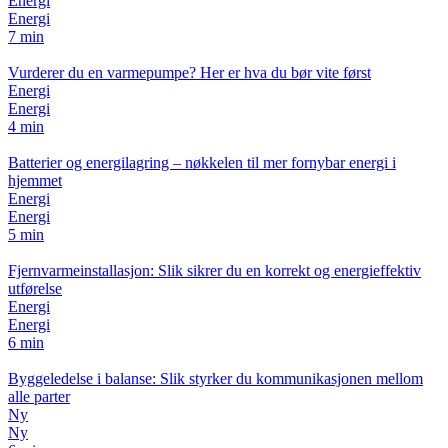
Energi
Energi
7 min
Vurderer du en varmepumpe? Her er hva du bør vite først
Energi
Energi
4 min
Batterier og energilagring – nøkkelen til mer fornybar energi i
hjemmet
Energi
Energi
5 min
Fjernvarmeinstallasjon: Slik sikrer du en korrekt og energieffektiv
utførelse
Energi
Energi
6 min
Byggeledelse i balanse: Slik styrker du kommunikasjonen mellom
alle parter
Ny
Ny