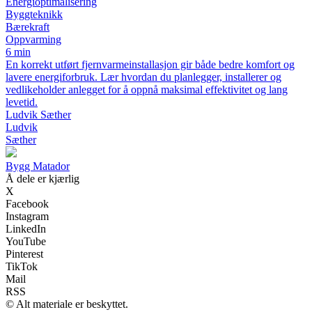
Energioptimalisering
Byggteknikk
Bærekraft
Oppvarming
6 min
En korrekt utført fjernvarmeinstallasjon gir både bedre komfort og
lavere energiforbruk. Lær hvordan du planlegger, installerer og
vedlikeholder anlegget for å oppnå maksimal effektivitet og lang
levetid.
Ludvik Sæther
Ludvik
Sæther
Bygg Matador
Å dele er kjærlig
X
Facebook
Instagram
LinkedIn
YouTube
Pinterest
TikTok
Mail
RSS
© Alt materiale er beskyttet.