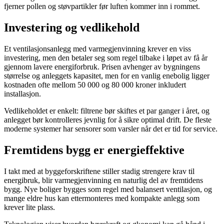
fjerner pollen og støvpartikler før luften kommer inn i rommet.
Investering og vedlikehold
Et ventilasjonsanlegg med varmegjenvinning krever en viss
investering, men den betaler seg som regel tilbake i løpet av få år
gjennom lavere energiforbruk. Prisen avhenger av bygningens
størrelse og anleggets kapasitet, men for en vanlig enebolig ligger
kostnaden ofte mellom 50 000 og 80 000 kroner inkludert
installasjon.
Vedlikeholdet er enkelt: filtrene bør skiftes et par ganger i året, og
anlegget bør kontrolleres jevnlig for å sikre optimal drift. De fleste
moderne systemer har sensorer som varsler når det er tid for service.
Fremtidens bygg er energieffektive
I takt med at byggeforskriftene stiller stadig strengere krav til
energibruk, blir varmegjenvinning en naturlig del av fremtidens
bygg. Nye boliger bygges som regel med balansert ventilasjon, og
mange eldre hus kan ettermonteres med kompakte anlegg som
krever lite plass.