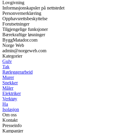
Lovgivning
Informasjonskapsler på nettstedet
Personvernerklæring
Opphavsrettsbeskyttelse
Forutsetninger
Tilgjengelige funksjoner
Bærekraftige løsninger
ByggMatador.com
Norge Web
admin@norgeweb.com
Kategorier
Gulv
Tak
Rørleggerarbeid
Murer
Snekker
Måler
Elektriker
Verktøy
Ha
Isolasjon
Om oss
Kontakt
Presseinfo
Kampanjer